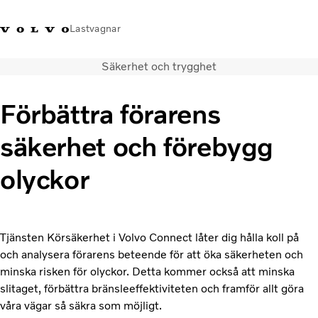
Lastvagnar
Säkerhet och trygghet
+46 31-666000
Facebook
Volvo Trucks Merchandise
Logga in
Sverige
Förbättra förarens
Lastbilar
säkerhet och förebygg
Tjänster
Återförsäljare
olyckor
Nyheter
Om oss
Kontakta oss
Tjänsten Körsäkerhet i Volvo Connect låter dig hålla koll på
och analysera förarens beteende för att öka säkerheten och
minska risken för olyckor. Detta kommer också att minska
slitaget, förbättra bränsleeffektiviteten och framför allt göra
våra vägar så säkra som möjligt.