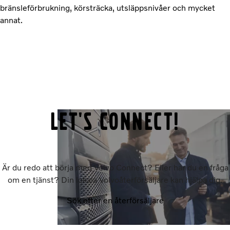
bränsleförbrukning, körsträcka, utsläppsnivåer och mycket
annat.
Let's connect!
Är du redo att börja med Volvo Connect? Eller har du en fråga
om en tjänst? Din lokala Volvoåterförsäljare kan hjälpa dig.
Sök efter en återförsäljare