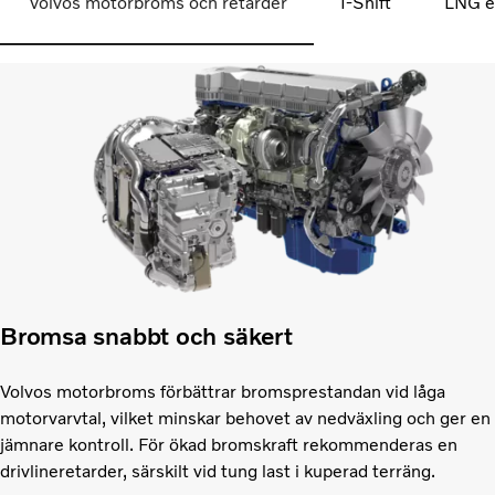
Volvos motorbroms och retarder
I-Shift
LNG e
Bromsa snabbt och säkert
Volvos motorbroms förbättrar bromsprestandan vid låga
motorvarvtal, vilket minskar behovet av nedväxling och ger en
jämnare kontroll. För ökad bromskraft rekommenderas en
drivlineretarder, särskilt vid tung last i kuperad terräng.