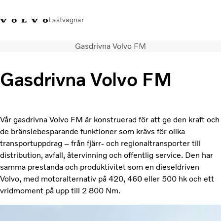
Lastvagnar
Gasdrivna Volvo FM
+46 31-666000
Facebook
Volvo Trucks Merchandise
Logga in
Sverige
Gasdrivna Volvo FM
Lastbilar
Tjänster
Återförsäljare
Vår gasdrivna Volvo FM är konstruerad för att ge den kraft och
Nyheter
de bränslebesparande funktioner som krävs för olika
Om oss
transportuppdrag – från fjärr- och regionaltransporter till
Kontakta oss
distribution, avfall, återvinning och offentlig service. Den har
samma prestanda och produktivitet som en dieseldriven
Volvo, med motoralternativ på 420, 460 eller 500 hk och ett
vridmoment på upp till 2 800 Nm.