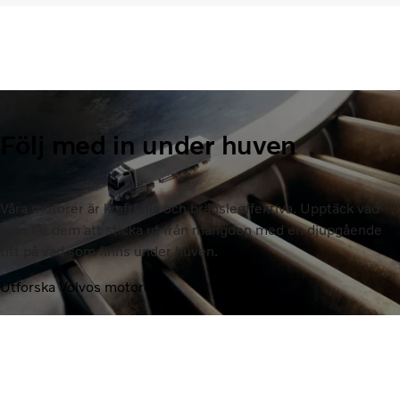
Följ med in under huven
Våra motorer är kraftfulla och bränsleeffektiva. Upptäck vad
som får dem att sticka ut från mängden med en djupgående
titt på vad som finns under huven.
Utforska Volvos motorer