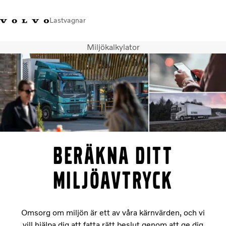
Lastvagnar
Miljökalkylator
+46 31-666000
Facebook
Volvo Trucks Merchandise
Logga in
Sverige
Lastbilar
Tjänster
Återförsäljare
Nyheter
Om oss
Beräkna ditt
Kontakta oss
miljöavtryck
Omsorg om miljön är ett av våra kärnvärden, och vi
vill hjälpa dig att fatta rätt beslut genom att ge dig