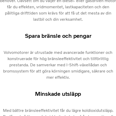
behöver. Oavsett om du väljer en diesel- eller gasdriven motor
får du effekten, vridmomentet, lastkapaciteten och den
pålitliga drifttiden som krävs för att få ut det mesta av din
lastbil och din verksamhet.
Spara bränsle och pengar
Volvomotorer är utrustade med avancerade funktioner och
konstruerade för hög bränsleeffektivitet och tillförlitlig
prestanda. De samverkar med I-Shift-växellådan och
bromssystem för att göra körningen smidigare, säkrare och
mer effektiv.
Minskade utsläpp
Med bättre bränsleeffektivitet får du lägre koldioxidutsläpp.