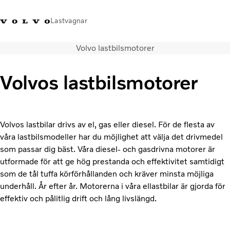
Lastvagnar
Volvo lastbilsmotorer
+46 31-666000
Facebook
Volvo Trucks Merchandise
Logga in
Sverige
Volvos lastbilsmotorer
Lastbilar
Tjänster
Återförsäljare
Volvos lastbilar drivs av el, gas eller diesel. För de flesta av
Nyheter
våra lastbilsmodeller har du möjlighet att välja det drivmedel
Om oss
som passar dig bäst. Våra diesel- och gasdrivna motorer är
Kontakta oss
utformade för att ge hög prestanda och effektivitet samtidigt
som de tål tuffa körförhållanden och kräver minsta möjliga
underhåll. År efter år. Motorerna i våra ellastbilar är gjorda för
effektiv och pålitlig drift och lång livslängd.