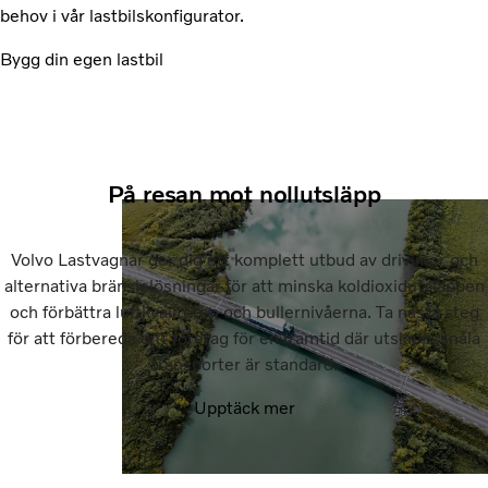
behov i vår lastbilskonfigurator.
Bygg din egen lastbil
På resan mot nollutsläpp
Volvo Lastvagnar ger dig ett komplett utbud av drivlinor och
alternativa bränslelösningar för att minska koldioxidutsläppen
och förbättra luftkvaliteten och bullernivåerna. Ta nästa steg
för att förbereda ditt företag för en framtid där utsläppssnåla
transporter är standard.
Upptäck mer