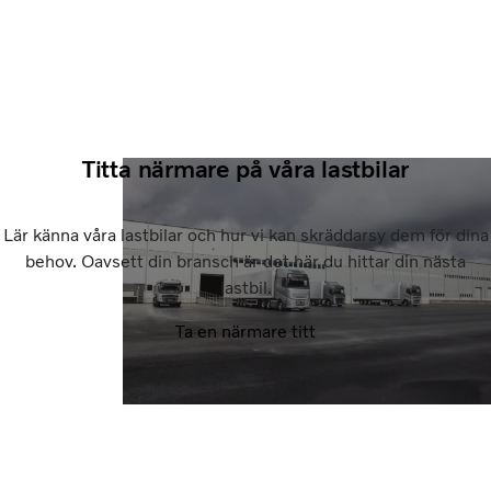
Titta närmare på våra lastbilar
Lär känna våra lastbilar och hur vi kan skräddarsy dem för dina
behov. Oavsett din bransch är det här du hittar din nästa
lastbil.
Ta en närmare titt