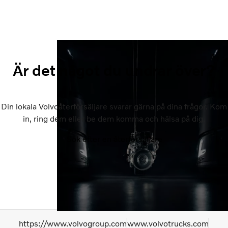
Är det något du undrar över?
Din lokala Volvoåterförsäljare svarar gärna på dina frågor. Kom
in, ring dem eller be dem komma och hälsa på dig.
Sök efter en återförsäljare
https://www.volvogroup.com
www.volvotrucks.com