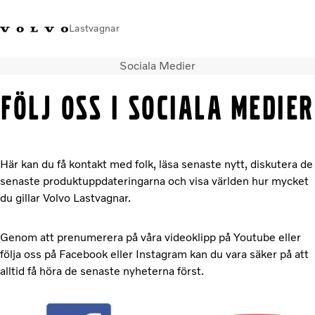
Lastvagnar
Sociala Medier
+46 31-666000
Facebook
Volvo Trucks Merchandise
Logga in
Sverige
följ oss i sociala medier
Lastbilar
Tjänster
Återförsäljare
Här kan du få kontakt med folk, läsa senaste nytt, diskutera de
Nyheter
senaste produktuppdateringarna och visa världen hur mycket
Om oss
du gillar Volvo Lastvagnar.
Kontakta oss
Genom att prenumerera på våra videoklipp på Youtube eller
följa oss på Facebook eller Instagram kan du vara säker på att
alltid få höra de senaste nyheterna först.