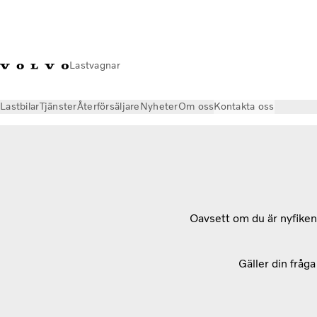
Lastvagnar
Lastbilar
Tjänster
Återförsäljare
Nyheter
Om oss
Kontakta oss
Oavsett om du är nyfiken p
Gäller din fråg