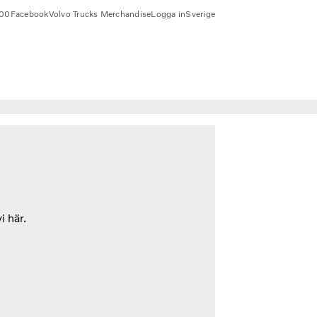
00
Facebook
Volvo Trucks Merchandise
Logga in
Sverige
i här.