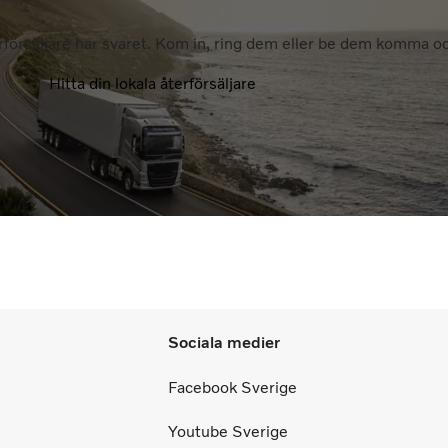
rförsäljare har svaret. Kom in, ring dem eller be dem komma och
Hitta din lokala återförsäljare
Sociala medier
Facebook Sverige
Youtube Sverige