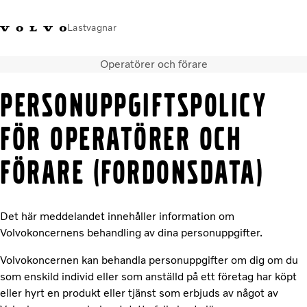
Lastvagnar
Operatörer och förare
+46 31-666000
Facebook
Volvo Trucks Merchandise
Logga in
Sverige
PERSONUPPGIFTSPOLICY
Lastbilar
FÖR OPERATÖRER OCH
Tjänster
Återförsäljare
FÖRARE (FORDONSDATA)
Nyheter
Om oss
Kontakta oss
Det här meddelandet innehåller information om
Volvokoncernens behandling av dina personuppgifter.
Volvokoncernen kan behandla personuppgifter om dig om du
som enskild individ eller som anställd på ett företag har köpt
eller hyrt en produkt eller tjänst som erbjuds av något av