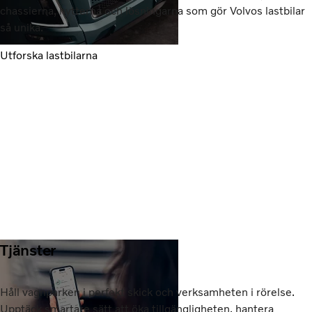
chassierna, hytterna och lösningarna som gör Volvos lastbilar
så unika.
Utforska lastbilarna
Tjänster
Håll vagnparken i perfekt skick och verksamheten i rörelse.
Upptäck smartare sätt att öka tillgängligheten, hantera