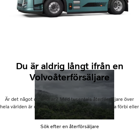
Du är aldrig långt ifrån en
Volvoåterförsäljare
Är det något du undrar? Med tusentals återförsäljare över
hela världen är du aldrig långt ifrån svaret. Ring, titta förbi eller
be oss komma till dig.
Sök efter en återförsäljare