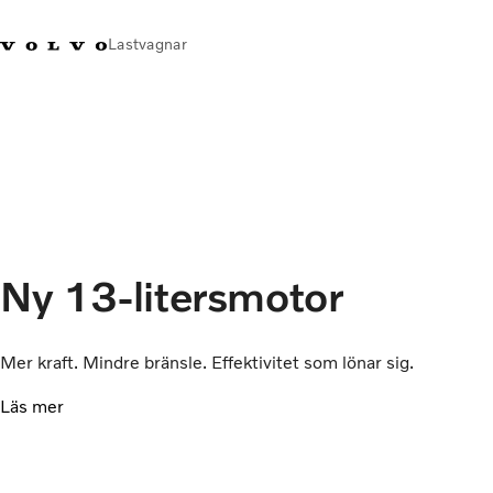
Lastvagnar
+46 31-666000
Facebook
Volvo Trucks Merchandise
Logga in
Sverige
Lastbilar
Tjänster
Återförsäljare
Nyheter
Ny 13-litersmotor
Om oss
Kontakta oss
Mer kraft. Mindre bränsle. Effektivitet som lönar sig.
Läs mer