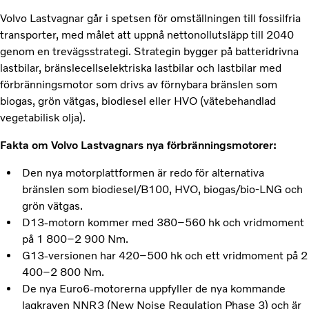
Volvo Lastvagnar går i spetsen för omställningen till fossilfria
transporter, med målet att uppnå nettonollutsläpp till 2040
genom en trevägsstrategi. Strategin bygger på batteridrivna
lastbilar, bränslecellselektriska lastbilar och lastbilar med
förbränningsmotor som drivs av förnybara bränslen som
biogas, grön vätgas, biodiesel eller HVO (vätebehandlad
vegetabilisk olja).
Fakta om Volvo Lastvagnars nya förbränningsmotorer:
Den nya motorplattformen är redo för alternativa
bränslen som biodiesel/B100, HVO, biogas/bio-LNG och
grön vätgas.
D13-motorn kommer med 380–560 hk och vridmoment
på 1 800–2 900 Nm.
G13-versionen har 420–500 hk och ett vridmoment på 2
400–2 800 Nm.
De nya Euro6-motorerna uppfyller de nya kommande
lagkraven NNR3 (New Noise Regulation Phase 3) och är