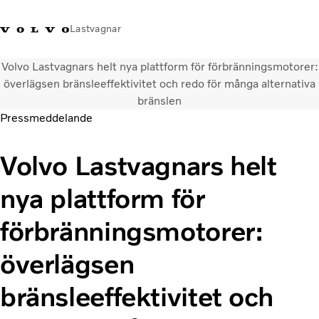
Lastvagnar
Volvo Lastvagnars helt nya plattform för förbränningsmotorer:
+46 31-666000
Facebook
Volvo Trucks Merchandise
Logga in
Sverige
överlägsen bränsleeffektivitet och redo för många alternativa
bränslen
Pressmeddelande
Lastbilar
Tjänster
Volvo Lastvagnars helt
Återförsäljare
Nyheter
nya plattform för
Om oss
Kontakta oss
förbränningsmotorer:
överlägsen
bränsleeffektivitet och