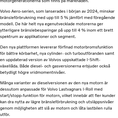
motorgenerationerna som finns på marknaden.
Volvo Aero-serien, som lanserades i början av 2024, minskar
bränsleförbrukning med upp till 5 % jämfört med föregående
modell. De här helt nya egenutvecklade motorerna ger
ytterligare bränslebesparingar på upp till 4 % inom ett brett
spektrum av applikationer och segment.
Den nya plattformen levererar förfinad motorbromsfunktion
för bättre körbarhet, nya cylinder- och turboutföranden samt
en uppdaterad version av Volvos uppskattade I-Shift-
växellåda. Både diesel- och gasversionerna erbjuder också
betydligt högre vridmomentnivåer.
Många varianter av dieselversionen av den nya motorn är
dessutom anpassade för Volvo Lastvagnars I-Roll med
start/stopp-funktion för motorn, vilket innebär att fler kunder
kan dra nytta av lägre bränsleförbrukning och utsläppsnivåer
genom möjligheten att slå av motorn och låta lastbilen rulla
utför.