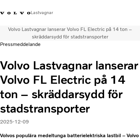
Lastvagnar
Volvo Lastvagnar lanserar Volvo FL Electric på 14 ton –
+46 31-666000
Facebook
Volvo Trucks Merchandise
Logga in
Sverige
skräddarsydd för stadstransporter
Pressmeddelande
Lastbilar
Volvo Lastvagnar lanserar
Tjänster
Återförsäljare
Volvo FL Electric på 14
Nyheter
Om oss
ton – skräddarsydd för
Kontakta oss
stadstransporter
2025-12-09
Volvos populära medeltunga batterielektriska lastbil – Volvo