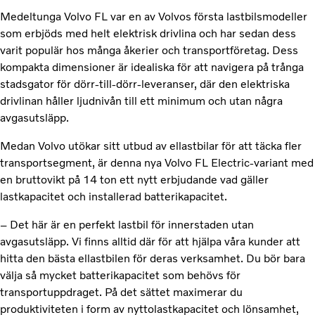
Medeltunga Volvo FL var en av Volvos första lastbilsmodeller
som erbjöds med helt elektrisk drivlina och har sedan dess
varit populär hos många åkerier och transportföretag. Dess
kompakta dimensioner är idealiska för att navigera på trånga
stadsgator för dörr-till-dörr-leveranser, där den elektriska
drivlinan håller ljudnivån till ett minimum och utan några
avgasutsläpp.
Medan Volvo utökar sitt utbud av ellastbilar för att täcka fler
transportsegment, är denna nya Volvo FL Electric-variant med
en bruttovikt på 14 ton ett nytt erbjudande vad gäller
lastkapacitet och installerad batterikapacitet.
– Det här är en perfekt lastbil för innerstaden utan
avgasutsläpp. Vi finns alltid där för att hjälpa våra kunder att
hitta den bästa ellastbilen för deras verksamhet. Du bör bara
välja så mycket batterikapacitet som behövs för
transportuppdraget. På det sättet maximerar du
produktiviteten i form av nyttolastkapacitet och lönsamhet,