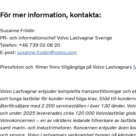
För mer information, kontakta:
Susanne Frödin
PR- och informationschef Volvo Lastvagnar Sverige
Telefon: +46 739 02 08 20
E-post:
susanne.frodin@volvo.com
Pressfoton och filmer finns tillgängliga på Volvo Lastvagnars
M
Volvo Lastvagnar erbjuder kompletta transportlösningar och et
och tunga lastbilar för kunder med höga krav. Stöd till kunderna
återförsäljare med 2 200 serviceställen i över 130 länder. Volv
och under 2025 levererades cirka 120 000 Volvolastbilar globa
Volvokoncernen – en av världens ledande tillverkare av lastbi
samt marin- och industrimotorer. Koncernen erbjuder även kom
och service. Volvo Lastvagnars verksamhet bygger på kärnvär