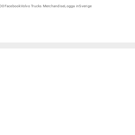
00
Facebook
Volvo Trucks Merchandise
Logga in
Sverige