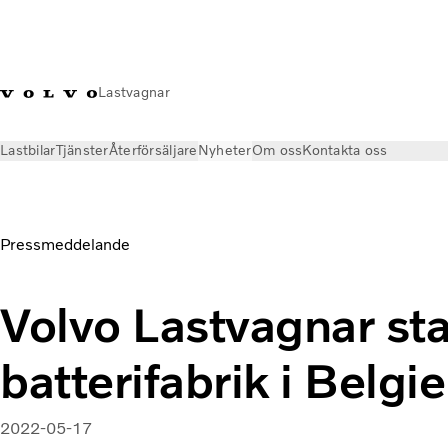
Lastvagnar
Lastbilar
Tjänster
Återförsäljare
Nyheter
Om oss
Kontakta oss
Nyheter
Pressmeddelanden
Volvo Lastvagnar startar batter
Pressmeddelande
Volvo Lastvagnar sta
batterifabrik i Belgi
2022-05-17