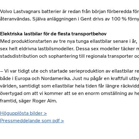
Volvo Lastvagnars batterier är redan från början förberedda fö
återanvändas. Själva anläggningen i Gent drivs av 100 % förny
Elektriska lastbilar för de flesta transportbehov
Med produktionstarten av tre nya tunga ellastbilar senare i år,
sex helt eldrivna lastbilsmodeller. Dessa sex modeller täcker m
stadsdistribution och sophantering till regionala transporter 
– Vi var tidigt ute och startade serieproduktion av ellastbilar
både i Europa och Nordamerika. Just nu pågår en kraftfull utb
världen, samtidigt som ellastbilar hela tiden får längre räckvid
övertygad om att vi kommer att se en enorm omställning av he
framtid, säger Roger Alm.
Högupplösta bilder >
Pressmeddelande som pdf >