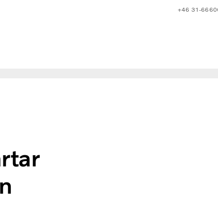
+46 31-6660
ifabrik i Belgien
rtar
en