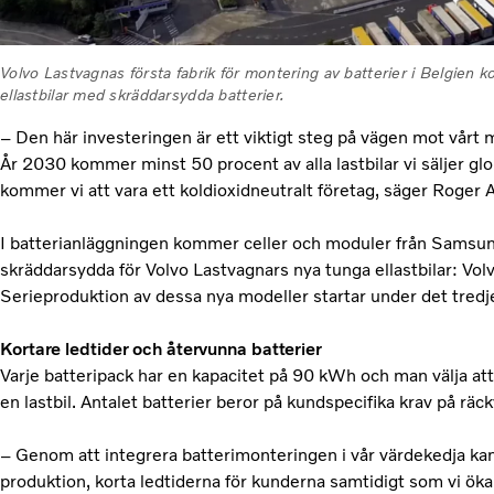
Volvo Lastvagnas första fabrik för montering av batterier i Belgien 
ellastbilar med skräddarsydda batterier.
– Den här investeringen är ett viktigt steg på vägen mot vårt må
År 2030 kommer minst 50 procent av alla lastbilar vi säljer glob
kommer vi att vara ett koldioxidneutralt företag, säger Roger 
I batterianläggningen kommer celler och moduler från Samsung 
skräddarsydda för Volvo Lastvagnars nya tunga ellastbilar: V
Serieproduktion av dessa nya modeller startar under det tredje 
Kortare ledtider och återvunna batterier
Varje batteripack har en kapacitet på 90 kWh och man välja att
en lastbil. Antalet batterier beror på kundspecifika krav på räc
– Genom att integrera batterimonteringen i vår värdekedja kan 
produktion, korta ledtiderna för kunderna samtidigt som vi öka