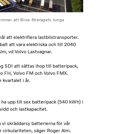
kommer att förse företagets tunga
l att elektrifiera lastbilstransporter.
alt att vara elektriska och till 2040
Alm, vd Volvo Lastvagnar.
SDI att sättas ihop till batteripack,
olvo FH, Volvo FM och Volvo FMX.
kvartalet i år.
 ha upp till sex batteripack (540 kWh) i
kvidd och lastkapacitet.
vi skräddarsy batterierna för vår
r cirkulariteten, säger Roger Alm.